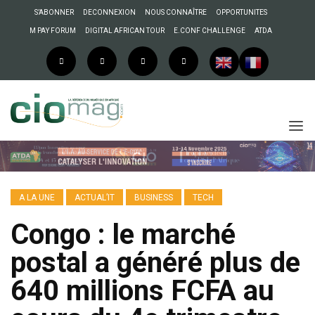
S’ABONNER
DECONNEXION
NOUS CONNAÎTRE
OPPORTUNITES
M PAY FORUM
DIGITAL AFRICAN TOUR
E.CONF CHALLENGE
ATDA
A LA UNE
ACTUAL’IT
BUSINESS
TECH
Congo : le marché
postal a généré plus de
640 millions FCFA au