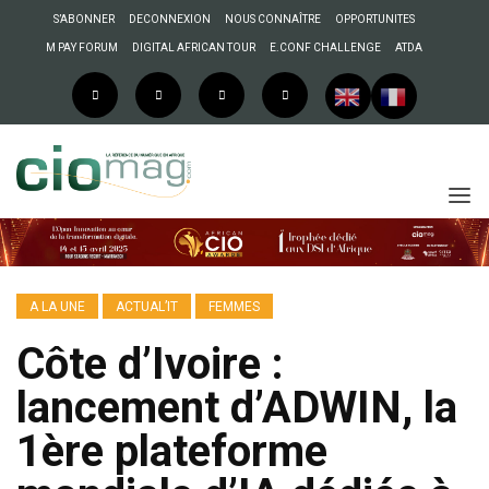
S’ABONNER
DECONNEXION
NOUS CONNAÎTRE
OPPORTUNITES
M PAY FORUM
DIGITAL AFRICAN TOUR
E.CONF CHALLENGE
ATDA
A LA UNE
ACTUAL’IT
FEMMES
Côte d’Ivoire :
lancement d’ADWIN, la
1ère plateforme