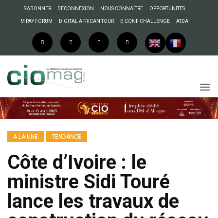
S’ABONNER
DECONNEXION
NOUS CONNAÎTRE
OPPORTUNITES
M PAY FORUM
DIGITAL AFRICAN TOUR
E.CONF CHALLENGE
ATDA
A LA UNE
TENDANCE
Côte d’Ivoire : le
ministre Sidi Touré
lance les travaux de