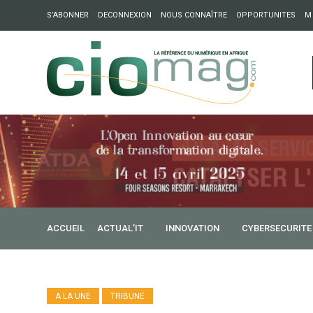
S’ABONNER
DECONNEXION
NOUS CONNAÎTRE
OPPORTUNITES
M
ation : Partech Shaker lance Chapter54 pour créer des ponts 
ique
ACCUEIL
ACTUAL’IT
INNOVATION
CYBERSECURITE
A LA UNE
TRIBUNE