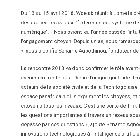
Du 13 au 15 avril 2018, Woelab réunit à Lomé la cr
des scènes techs pour “fédérer un écosystème de l
numérique”. « Nous avions eu l’année passée l’intui
l’engagement citoyen. Depuis un an, nous remarquon
», nous a confié Sénamé Agbodjinou, fondateur d
La rencontre 2018 va donc confirmer le rôle avan
événement reste pour l’heure l’unique qui traite d
acteurs de la société civile et de la Tech togolai
espace panafricain où s’expriment les citoyens, et
citoyen à tous les niveaux. C’est une sorte de Tink
les questions importantes à travers un réseau sous 
dépassé par ces questions », ajoute Sénamé Agbodji
innovations technologiques à l’intelligence artific