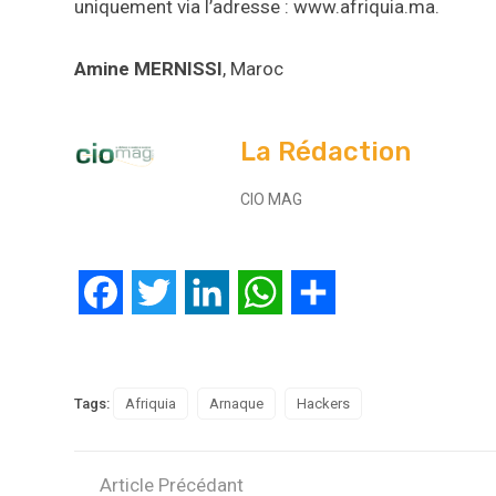
uniquement via l’adresse : www.afriquia.ma.
Amine MERNISSI
, Maroc
La Rédaction
CIO MAG
Facebook
Twitter
LinkedIn
WhatsApp
Partager
Tags:
Afriquia
Arnaque
Hackers
Article Précédant