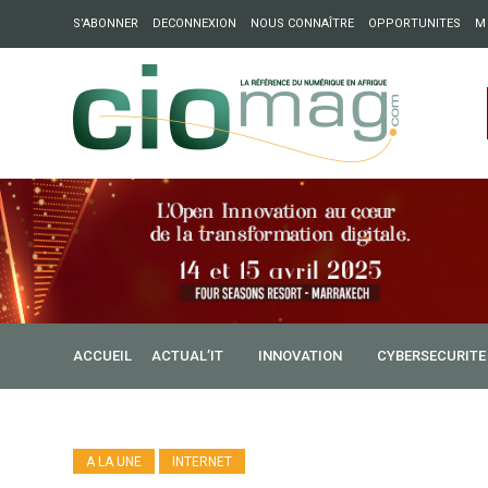
S’ABONNER
DECONNEXION
NOUS CONNAÎTRE
OPPORTUNITES
M
ation : Partech Shaker lance Chapter54 pour créer des ponts 
ique
ACCUEIL
ACTUAL’IT
INNOVATION
CYBERSECURITE
A LA UNE
INTERNET