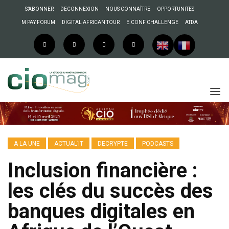
S’ABONNER
DECONNEXION
NOUS CONNAÎTRE
OPPORTUNITES
M PAY FORUM
DIGITAL AFRICAN TOUR
E.CONF CHALLENGE
ATDA
A LA UNE
ACTUAL’IT
DECRYPTE
PODCASTS
Inclusion financière :
les clés du succès des
banques digitales en