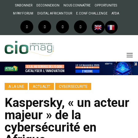
S’ABONNER
DECONNEXION
NOUS CONNAÎTRE
OPPORTUNITES
M PAY FORUM
DIGITAL AFRICAN TOUR
E.CONF CHALLENGE
ATDA
A LA UNE
ACTUAL’IT
CYBERSECURITE
Kaspersky, « un acteur
majeur » de la
cybersécurité en