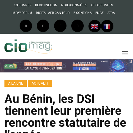
S’ABONNER
DECONNEXION
NOUS CONNAÎTRE
OPPORTUNITES
M PAY FORUM
DIGITAL AFRICAN TOUR
E.CONF CHALLENGE
ATDA
A LA UNE
ACTUAL’IT
Au Bénin, les DSI
tiennent leur première
rencontre statutaire de