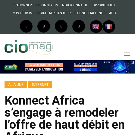
S’ABONNER
DECONNEXION
NOUS CONNAÎTRE
OPPORTUNITES
M PAY FORUM
DIGITAL AFRICAN TOUR
E.CONF CHALLENGE
ATDA
A LA UNE
INTERNET
Konnect Africa
s’engage à remodeler
l’offre de haut débit en