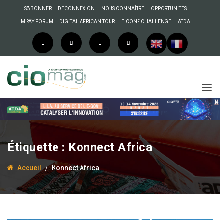
S’ABONNER
DECONNEXION
NOUS CONNAÎTRE
OPPORTUNITES
M PAY FORUM
DIGITAL AFRICAN TOUR
E.CONF CHALLENGE
ATDA
Étiquette :
Konnect Africa
Accueil
Konnect Africa
24 mars 2020
Anselme AKEKO