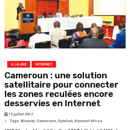
A LA UNE
INTERNET
Cameroun : une solution
satellitaire pour connecter
les zones reculées encore
desservies en Internet
17 juillet 2017
/
Tags:
Bloosat
,
Cameroun
,
Eutelsat
,
Konnect Africa