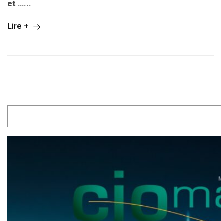
et …...
Lire +