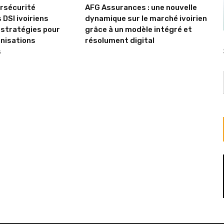
ersécurité
AFG Assurances : une nouvelle
 DSI ivoiriens
dynamique sur le marché ivoirien
 stratégies pour
grâce à un modèle intégré et
anisations
résolument digital
s