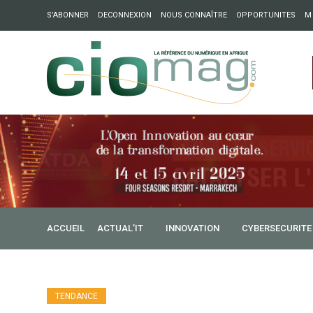
S’ABONNER
DECONNEXION
NOUS CONNAÎTRE
OPPORTUNITES
M
ation : Partech Shaker lance Chapter54 pour créer des ponts 
ique
ACCUEIL
ACTUAL’IT
INNOVATION
CYBERSECURITE
TENDANCE