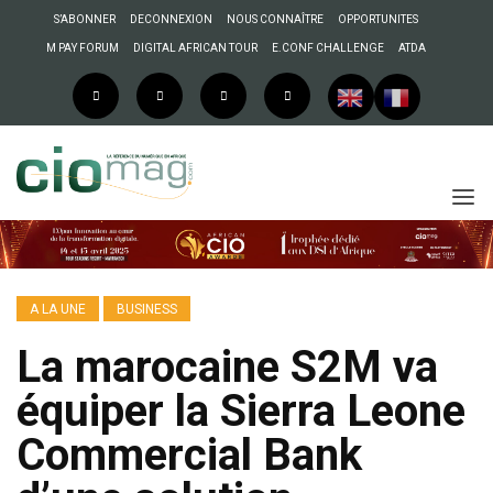
S’ABONNER
DECONNEXION
NOUS CONNAÎTRE
OPPORTUNITES
M PAY FORUM
DIGITAL AFRICAN TOUR
E.CONF CHALLENGE
ATDA
A LA UNE
BUSINESS
La marocaine S2M va
équiper la Sierra Leone
Commercial Bank