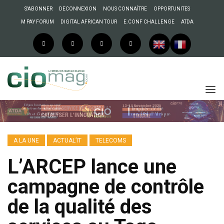
S’ABONNER
DECONNEXION
NOUS CONNAÎTRE
OPPORTUNITES
M PAY FORUM
DIGITAL AFRICAN TOUR
E.CONF CHALLENGE
ATDA
A LA UNE
ACTUAL’IT
TELECOMS
L’ARCEP lance une
campagne de contrôle
de la qualité des