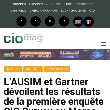
S’ABONNER
DECONNEXION
NOUS CONNAÎTRE
OPPORTUNITES
M PAY FORUM
DIGITAL AFRICAN TOUR
E.CONF CHALLENGE
ATDA
A LA UNE
ACTUAL’IT
LA VIE DES DSI
L’AUSIM et Gartner
dévoilent les résultats
de la première enquête