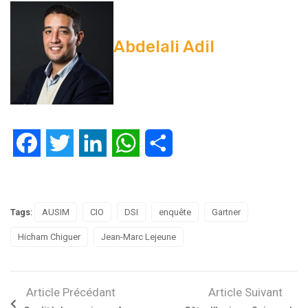
Abdelali Adil
Facebook
Twitter
LinkedIn
WhatsApp
Partager
Tags:
AUSIM
CIO
DSI
enquête
Gartner
Hicham Chiguer
Jean-Marc Lejeune
Article Précédant
Article Suivant