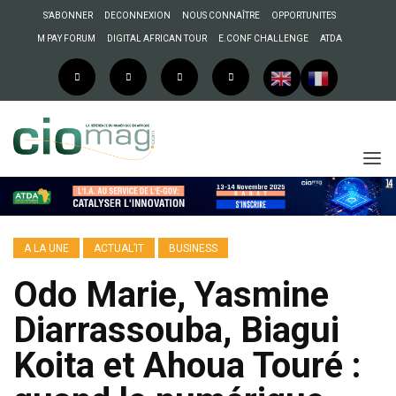
S’ABONNER
DECONNEXION
NOUS CONNAÎTRE
OPPORTUNITES
M PAY FORUM
DIGITAL AFRICAN TOUR
E.CONF CHALLENGE
ATDA
A LA UNE
ACTUAL’IT
BUSINESS
Odo Marie, Yasmine
Diarrassouba, Biagui
Koita et Ahoua Touré :