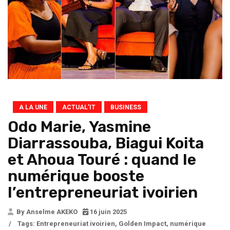
A LA UNE
ACTUAL’IT
BUSINESS
Odo Marie, Yasmine
Diarrassouba, Biagui Koita
et Ahoua Touré : quand le
numérique booste
l’entrepreneuriat ivoirien
By Anselme AKEKO
16 juin 2025
/
Tags:
Entrepreneuriat ivoirien
,
Golden Impact
,
numérique