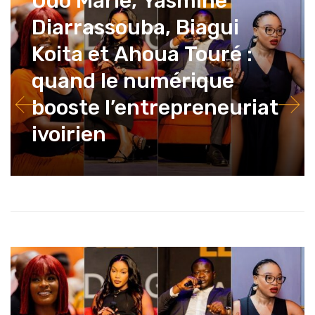
Odo Marie, Yasmine
Diarrassouba, Biagui
Koita et Ahoua Touré :
quand le numérique
booste l’entrepreneuriat
ivoirien