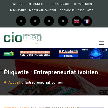
S’ABONNER
DECONNEXION
NOUS CONNAÎTRE
OPPORTUNITES
M PAY FORUM
DIGITAL AFRICAN TOUR
E.CONF CHALLENGE
ATDA
Étiquette :
Entrepreneuriat ivoirien
Accueil
Entrepreneuriat ivoirien
16 juin 2025
Anselme AKEKO