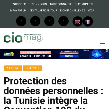
S’ABONNER
DECONNEXION
NOUS CONNAÎTRE
OPPORTUNITES
M PAY FORUM
DIGITAL AFRICAN TOUR
E.CONF CHALLENGE
ATDA
A LA UNE
INTERNET
Protection des
données personnelles :
la Tunisie intègre la