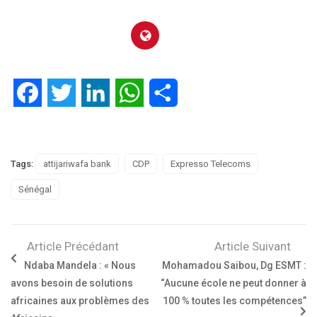
Facebook
Twitter
LinkedIn
WhatsApp
Partager
Tags:
attijariwafa bank
CDP
Expresso Telecoms
Sénégal
Article Précédant
Article Suivant
Ndaba Mandela : « Nous
Mohamadou Saibou, Dg ESMT :
avons besoin de solutions
“Aucune école ne peut donner à
africaines aux problèmes des
100 % toutes les compétences”