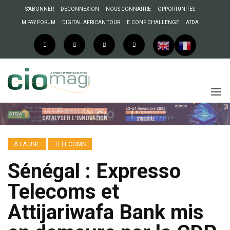
S’ABONNER
DECONNEXION
NOUS CONNAÎTRE
OPPORTUNITES
M PAY FORUM
DIGITAL AFRICAN TOUR
E.CONF CHALLENGE
ATDA
A LA UNE
TELECOMS
Sénégal : Expresso
Telecoms et
Attijariwafa Bank mis