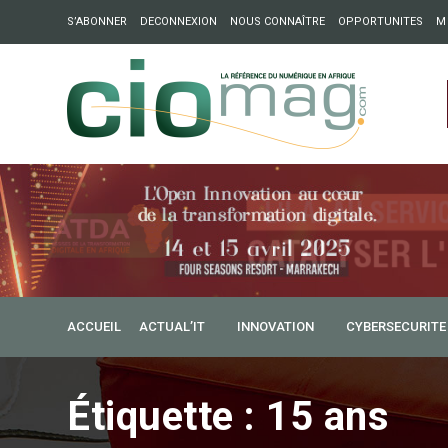
S’ABONNER
DECONNEXION
NOUS CONNAÎTRE
OPPORTUNITES
M
ation : Partech Shaker lance Chapter54 pour créer des ponts 
ique
ACCUEIL
ACTUAL’IT
INNOVATION
CYBERSECURITE
Étiquette :
15 ans