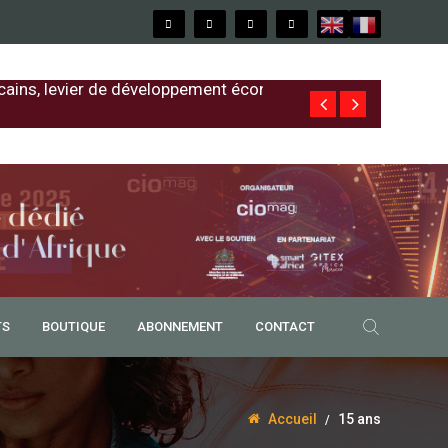
cains, levier de développement économique
Free au Sénég
TS
BOUTIQUE
ABONNEMENT
CONTACT
Accueil
15 ans