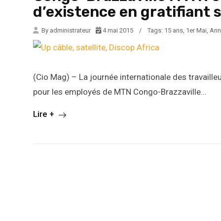
d’existence en gratifiant s
By administrateur
4 mai 2015
/
Tags:
15 ans
,
1er Mai
,
Ann
(Cio Mag) – La journée internationale des travaill
pour les employés de MTN Congo-Brazzaville...
Lire +