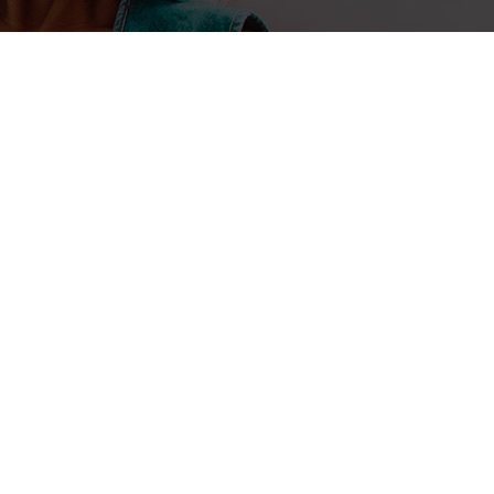
25 mars 2025
Enock Bulonza
Grégoire de Padirac : « Les Afr
mettent en lumière et récompen