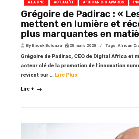
A LA UNE
ACTUAL’IT
AFRICAN CIO AWARDS
IN
Grégoire de Padirac : « L
mettent en lumière et réc
plus marquantes en matiè
By Enock Bulonza
25 mars 2025
/
Tags:
African C
Grégoire de Padirac, CEO de Digital Africa et 
acteur clé de la promotion de l’innovation numé
revient sur
…
Lire Plus
Lire +