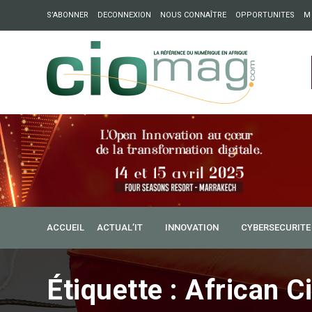
S’ABONNER
DECONNEXION
NOUS CONNAÎTRE
OPPORTUNITES
M
ation : Partech Shaker lance Chapter54 pour créer des ponts 
ique
ACCUEIL
ACTUAL’IT
INNOVATION
CYBERSECURITE
Étiquette :
African C