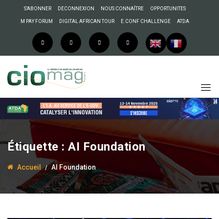
S’ABONNER
DECONNEXION
NOUS CONNAÎTRE
OPPORTUNITES
M PAY FORUM
DIGITAL AFRICAN TOUR
E.CONF CHALLENGE
ATDA
Étiquette :
AI Foundation
Accueil
AI Foundation
7 juillet 2026
Mohamadou Diallo
Genève : « AI