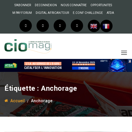
S’ABONNER
DECONNEXION
NOUS CONNAÎTRE
OPPORTUNITES
M PAY FORUM
DIGITAL AFRICAN TOUR
E.CONF CHALLENGE
ATDA
Étiquette :
Anchorage
Accueil
Anchorage