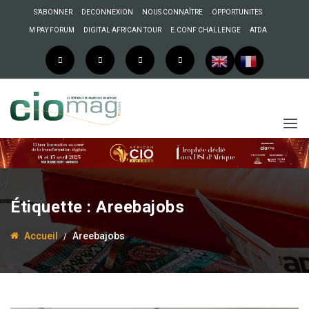
S’ABONNER
DECONNEXION
NOUS CONNAÎTRE
OPPORTUNITES
M PAY FORUM
DIGITAL AFRICAN TOUR
E.CONF CHALLENGE
ATDA
Étiquette :
Areebajobs
Accueil
Areebajobs