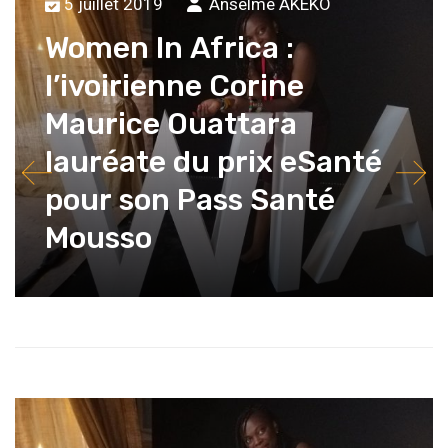
5 juillet 2019
Anselme AKEKO
Women In Africa :
l’ivoirienne Corine
Maurice Ouattara
lauréate du prix eSanté
pour son Pass Santé
Mousso