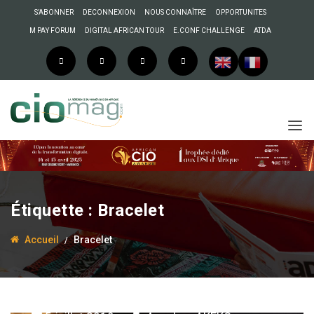
S’ABONNER
DECONNEXION
NOUS CONNAÎTRE
OPPORTUNITES
M PAY FORUM
DIGITAL AFRICAN TOUR
E.CONF CHALLENGE
ATDA
Étiquette :
Bracelet
Accueil
Bracelet