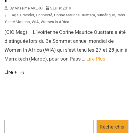
By Anselme AKEKO
5 juillet 2019
/
Tags:
Bracelet
,
Connecté
,
Corine Maurice Ouattara
,
numérique
,
Pass
Santé Mousso
,
WIA
,
Women In Africa
(CIO Mag) – L’ivoirienne Corine Maurice Ouattara a été
distinguée lors du 3e Sommet annuel mondial de
Women In Africa (WIA) qui s’est tenu les 27 et 28 juin à
Marrakech (Maroc), pour son Pass …
Lire Plus
Lire +
Rechercher