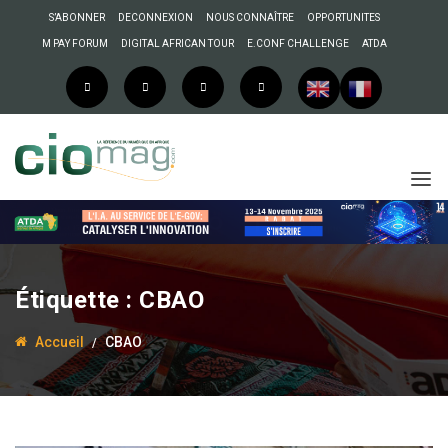
S’ABONNER
DECONNEXION
NOUS CONNAÎTRE
OPPORTUNITES
M PAY FORUM
DIGITAL AFRICAN TOUR
E.CONF CHALLENGE
ATDA
Étiquette :
CBAO
Accueil
CBAO