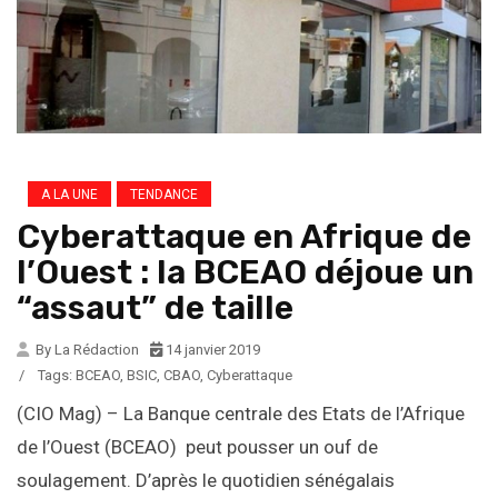
A LA UNE
TENDANCE
Cyberattaque en Afrique de
l’Ouest : la BCEAO déjoue un
“assaut” de taille
By La Rédaction
14 janvier 2019
/
Tags:
BCEAO
,
BSIC
,
CBAO
,
Cyberattaque
(CIO Mag) – La Banque centrale des Etats de l’Afrique
de l’Ouest (BCEAO) peut pousser un ouf de
soulagement. D’après le quotidien sénégalais