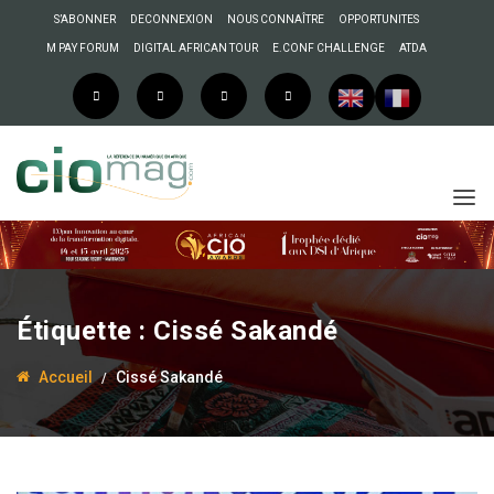
S’ABONNER
DECONNEXION
NOUS CONNAÎTRE
OPPORTUNITES
M PAY FORUM
DIGITAL AFRICAN TOUR
E.CONF CHALLENGE
ATDA
Étiquette :
Cissé Sakandé
Accueil
Cissé Sakandé