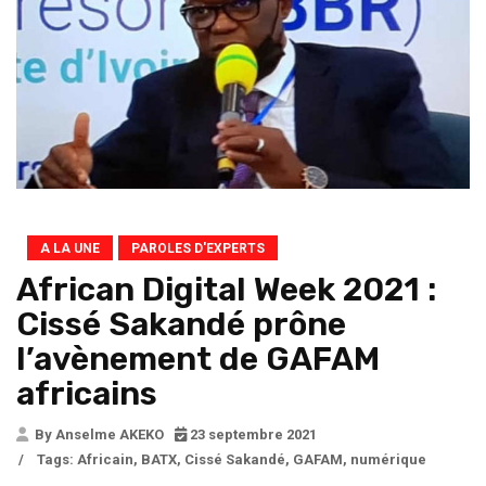
A LA UNE
PAROLES D'EXPERTS
African Digital Week 2021 :
Cissé Sakandé prône
l’avènement de GAFAM
africains
By Anselme AKEKO
23 septembre 2021
/
Tags:
Africain
,
BATX
,
Cissé Sakandé
,
GAFAM
,
numérique