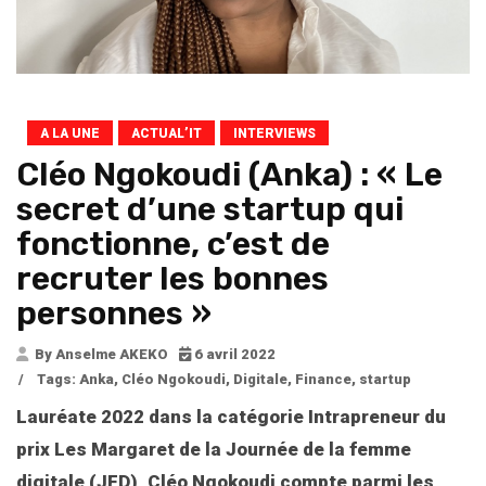
A LA UNE
ACTUAL’IT
INTERVIEWS
Cléo Ngokoudi (Anka) : « Le
secret d’une startup qui
fonctionne, c’est de
recruter les bonnes
personnes »
By Anselme AKEKO
6 avril 2022
/
Tags:
Anka
,
Cléo Ngokoudi
,
Digitale
,
Finance
,
startup
Lauréate 2022 dans la catégorie Intrapreneur du
prix Les Margaret de la Journée de la femme
digitale (JFD), Cléo Ngokoudi compte parmi les