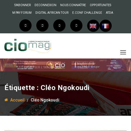
S’ABONNER
DECONNEXION
NOUS CONNAÎTRE
OPPORTUNITES
M PAY FORUM
DIGITAL AFRICAN TOUR
E.CONF CHALLENGE
ATDA
Étiquette :
Cléo Ngokoudi
Accueil
Cléo Ngokoudi