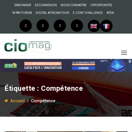
S’ABONNER
DECONNEXION
NOUS CONNAÎTRE
OPPORTUNITES
M PAY FORUM
DIGITAL AFRICAN TOUR
E.CONF CHALLENGE
ATDA
Étiquette :
Compétence
Accueil
Compétence
20 septembre 2019
La Rédaction