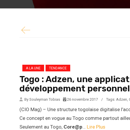
personnel. Ce concept en vogue au Togo comme
réussite sur divers plans. Seulement au Togo,..
A LA UNE
TENDANCE
Togo : Adzen, une applicat
développement personnel
By Souleyman Tobias
26 novembre 2017
/
Tags:
Adzen
,
(CIO Mag) – Une structure togolaise digitalise l’a
Ce concept en vogue au Togo comme partout ailleur
Seulement au Togo,
Core@p
…
Lire Plus