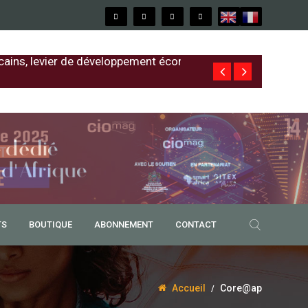
cains, levier de développement économique
Free au Sénég
TS
BOUTIQUE
ABONNEMENT
CONTACT
Accueil
Core@ap