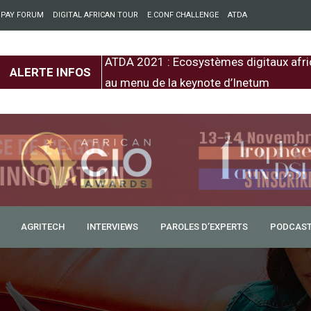
 PAY FORUM
DIGITAL AFRICAN TOUR
E.CONF CHALLENGE
ATDA
entre l’Europe et
ATDA 2021 : Ecosystèmes digitaux afri
ALERTE INFOS
au menu de la keynote d’Inetum
AGRITECH
INTERVIEWS
PAROLES D’EXPERTS
PODCAS
ation digitale pour un
el
 l’accès aux informations pour le développement