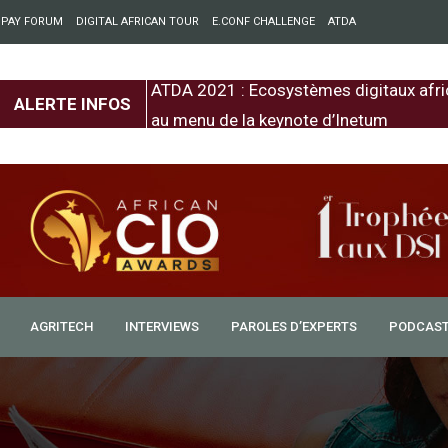
 PAY FORUM
DIGITAL AFRICAN TOUR
E.CONF CHALLENGE
ATDA
entre l’Europe et
ATDA 2021 : Ecosystèmes digitaux afri
ALERTE INFOS
au menu de la keynote d’Inetum
AGRITECH
INTERVIEWS
PAROLES D’EXPERTS
PODCAS
nciens téléviseurs toujours
ur que les anciens téléviseurs, incompatibles avec