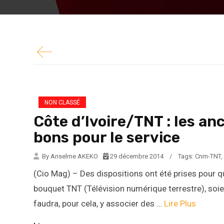
le bouquet TNT (Télévision numérique terrestr
numérique. Il faudra, pour cela, y associer...
NON CLASSÉ
Côte d’Ivoire/TNT : les an
bons pour le service
By Anselme AKEKO
29 décembre 2014
/
Tags:
Cnm-TNT
,
(Cio Mag) – Des dispositions ont été prises pour qu
bouquet TNT (Télévision numérique terrestre), soi
faudra, pour cela, y associer des …
Lire Plus