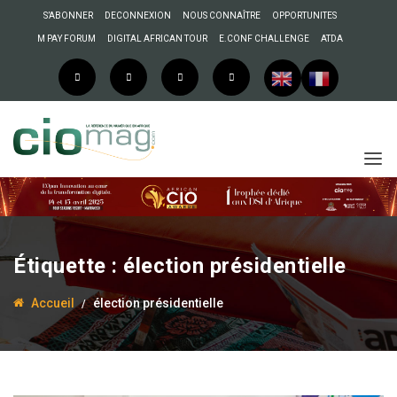
S’ABONNER
DECONNEXION
NOUS CONNAÎTRE
OPPORTUNITES
M PAY FORUM
DIGITAL AFRICAN TOUR
E.CONF CHALLENGE
ATDA
Étiquette :
élection présidentielle
Accueil
élection présidentielle