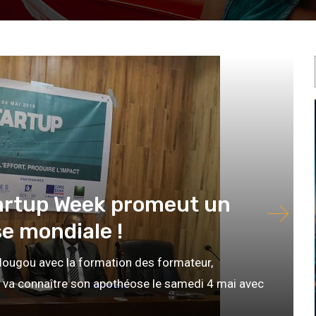
Startup Week promeut un
e mondiale !
dougou avec la formation des formateur,
 va connaître son apothéose le samedi 4 mai avec