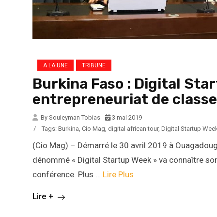
A LA UNE
TRIBUNE
Burkina Faso : Digital St
entrepreneuriat de classe
By Souleyman Tobias
3 mai 2019
/
Tags:
Burkina
,
Cio Mag
,
digital african tour
,
Digital Startup Wee
(Cio Mag) – Démarré le 30 avril 2019 à Ouagadoug
dénommé « Digital Startup Week » va connaître so
conférence. Plus …
Lire Plus
Lire +