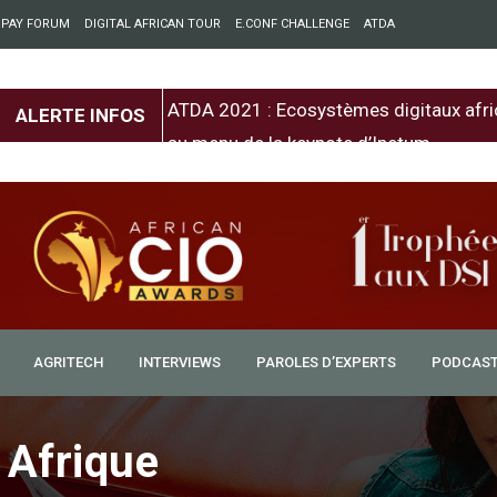
 PAY FORUM
DIGITAL AFRICAN TOUR
E.CONF CHALLENGE
ATDA
entre l’Europe et
ATDA 2021 : Ecosystèmes digitaux afri
ALERTE INFOS
au menu de la keynote d’Inetum
AGRITECH
INTERVIEWS
PAROLES D’EXPERTS
PODCAS
 Afrique