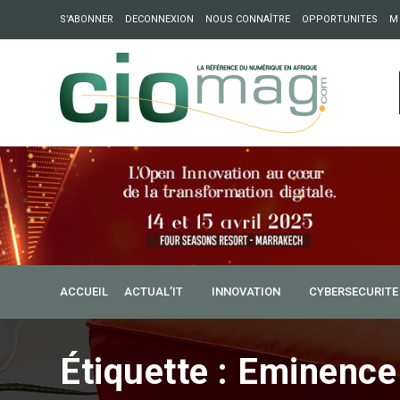
S’ABONNER
DECONNEXION
NOUS CONNAÎTRE
OPPORTUNITES
M
ation : Partech Shaker lance Chapter54 pour créer des ponts 
ique
ACCUEIL
ACTUAL’IT
INNOVATION
CYBERSECURITE
Étiquette :
Eminence