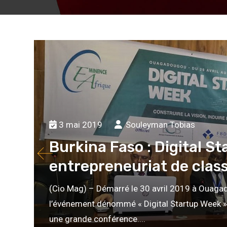
3 mai 2019
Souleyman Tobias
Burkina Faso : Digital 
entrepreneuriat de class
(Cio Mag) – Démarré le 30 avril 2019 à Ouaga
l’événement dénommé « Digital Startup Week »
une grande conférence....