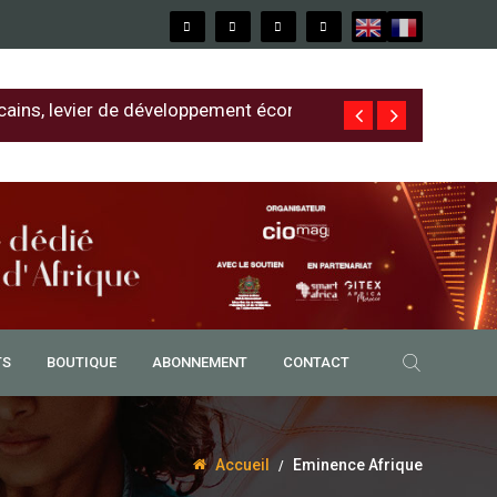
cains, levier de développement économique
Free au Sénég
TS
BOUTIQUE
ABONNEMENT
CONTACT
Accueil
Eminence Afrique