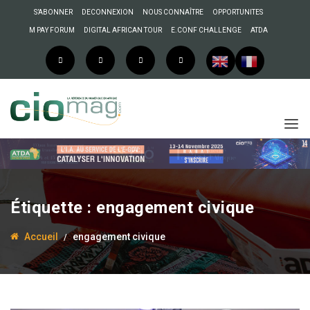
S’ABONNER
DECONNEXION
NOUS CONNAÎTRE
OPPORTUNITES
M PAY FORUM
DIGITAL AFRICAN TOUR
E.CONF CHALLENGE
ATDA
Étiquette :
engagement civique
Accueil
engagement civique