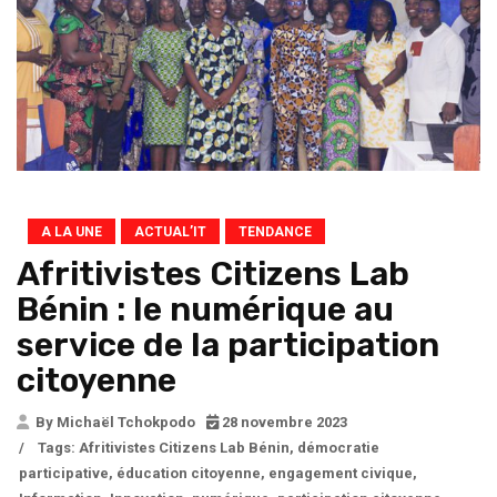
A LA UNE
ACTUAL’IT
TENDANCE
Afritivistes Citizens Lab
Bénin : le numérique au
service de la participation
citoyenne
By Michaël Tchokpodo
28 novembre 2023
/
Tags:
Afritivistes Citizens Lab Bénin
,
démocratie
participative
,
éducation citoyenne
,
engagement civique
,