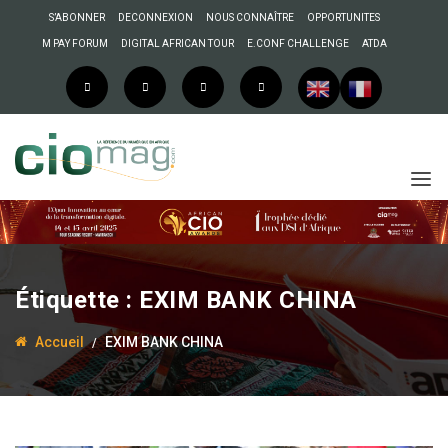
S’ABONNER
DECONNEXION
NOUS CONNAÎTRE
OPPORTUNITES
M PAY FORUM
DIGITAL AFRICAN TOUR
E.CONF CHALLENGE
ATDA
Étiquette :
EXIM BANK CHINA
Accueil
EXIM BANK CHINA