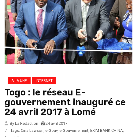
A LA UNE
INTERNET
Togo : le réseau E-
gouvernement inauguré ce
24 avril 2017 à Lomé
By La Rédaction
24 avril 2017
/
Tags:
Cina Lawson
,
e-Gouv
,
e-Gouvernement
,
EXIM BANK CHINA
,