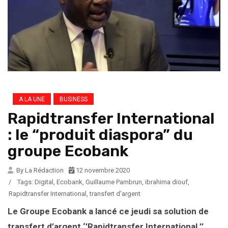
A LA UNE
BUSINESS
Rapidtransfer International
: le “produit diaspora” du
groupe Ecobank
By La Rédaction
12 novembre 2020
/
Tags:
Digital
,
Ecobank
,
Guillaume Pambrun
,
ibrahima diouf
,
Rapidtransfer International
,
transfert d'argent
Le Groupe Ecobank a lancé ce jeudi sa solution de
transfert d’argent ‘’Rapidtransfer International ’’,