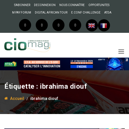
S’ABONNER
DECONNEXION
NOUS CONNAÎTRE
OPPORTUNITES
M PAY FORUM
DIGITAL AFRICAN TOUR
E.CONF CHALLENGE
ATDA
Étiquette :
ibrahima diouf
Accueil
ibrahima diouf