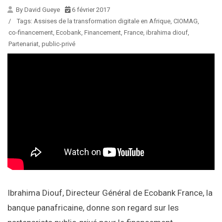
By David Gueye
6 février 2017
/
Tags:
Assises de la transformation digitale en Afrique
,
CIOMAG
,
co-financement
,
Ecobank
,
Financement
,
France
,
ibrahima diouf
,
Partenariat
,
public-privé
Ibrahima Diouf, Directeur Général de Ecobank France, la
banque panafricaine, donne son regard sur les