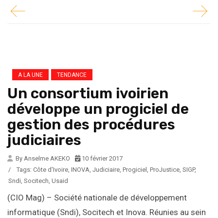
A LA UNE
TENDANCE
Un consortium ivoirien
développe un progiciel de
gestion des procédures
judiciaires
By Anselme AKEKO
10 février 2017
/
Tags:
Côte d'Ivoire
,
INOVA
,
Judiciaire
,
Progiciel
,
ProJustice
,
SIGP
,
Sndi
,
Socitech
,
Usaid
(CIO Mag) – Société nationale de développement
informatique (Sndi), Socitech et Inova. Réunies au sein