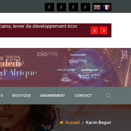
cains, levier de développement économique
Free au Sénég
TS
BOUTIQUE
ABONNEMENT
CONTACT
Accueil
Karim Beguir