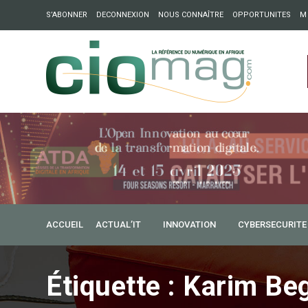
S’ABONNER
DECONNEXION
NOUS CONNAÎTRE
OPPORTUNITES
M
ation : Partech Shaker lance Chapter54 pour créer des ponts 
ique
ACCUEIL
ACTUAL’IT
INNOVATION
CYBERSECURITE
Étiquette :
Karim Beg