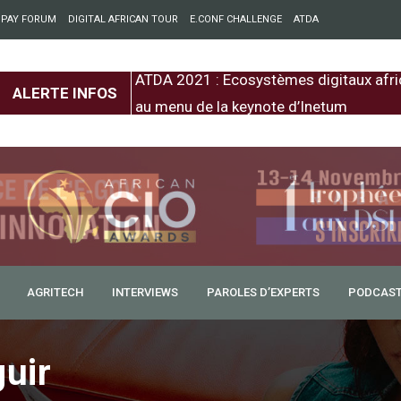
 PAY FORUM
DIGITAL AFRICAN TOUR
E.CONF CHALLENGE
ATDA
entre l’Europe et
ATDA 2021 : Ecosystèmes digitaux afri
ALERTE INFOS
au menu de la keynote d’Inetum
AGRITECH
INTERVIEWS
PAROLES D’EXPERTS
PODCAS
uir