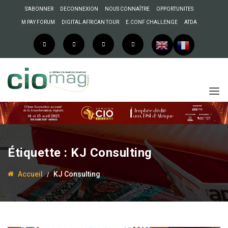
S’ABONNER
DECONNEXION
NOUS CONNAÎTRE
OPPORTUNITES
M PAY FORUM
DIGITAL AFRICAN TOUR
E.CONF CHALLENGE
ATDA
Étiquette :
KJ Consulting
Accueil
KJ Consulting
2 octobre 2024
Anselme AKEKO