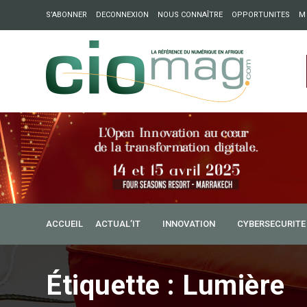
S’ABONNER
DECONNEXION
NOUS CONNAÎTRE
OPPORTUNITES
M
ation : Partech Shaker lance Chapter54 pour créer des ponts 
ique
ACCUEIL
ACTUAL’IT
INNOVATION
CYBERSECURITE
Étiquette :
Lumière