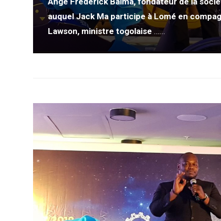
Ange Frédérick Balma, fondateur de la sociét
auquel Jack Ma participe à Lomé en compag
Lawson, ministre togolaise
…...