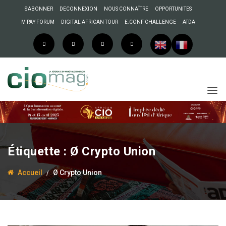
S’ABONNER
DECONNEXION
NOUS CONNAÎTRE
OPPORTUNITES
M PAY FORUM
DIGITAL AFRICAN TOUR
E.CONF CHALLENGE
ATDA
Étiquette :
Ø Crypto Union
Accueil
Ø Crypto Union