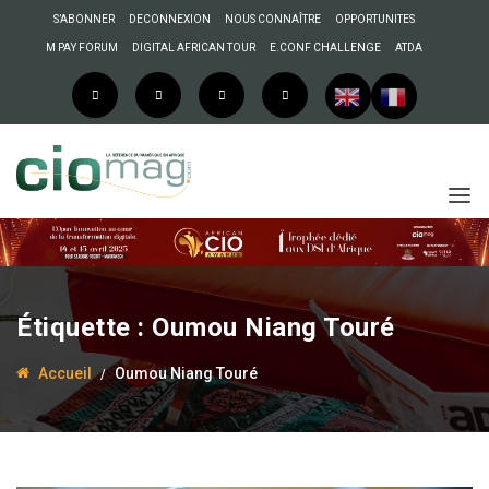
S’ABONNER
DECONNEXION
NOUS CONNAÎTRE
OPPORTUNITES
M PAY FORUM
DIGITAL AFRICAN TOUR
E.CONF CHALLENGE
ATDA
Étiquette :
Oumou Niang Touré
Accueil
Oumou Niang Touré