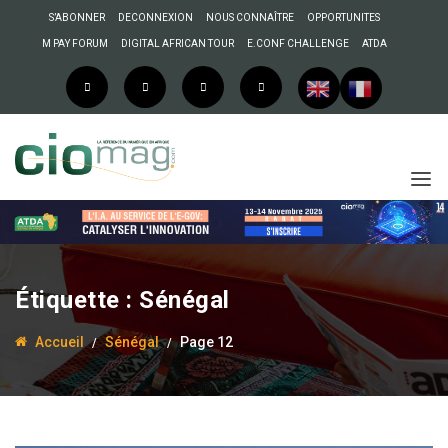
S’ABONNER
DECONNEXION
NOUS CONNAÎTRE
OPPORTUNITES
M PAY FORUM
DIGITAL AFRICAN TOUR
E.CONF CHALLENGE
ATDA
Étiquette :
Sénégal
Accueil
Sénégal
Page 12