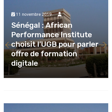
11
12
13
14
15
16
17
18
19
20
11 novembre 2019
Sénégal : African
Performance Institute
choisit l’UGB pour parler
offre de formation
digitale