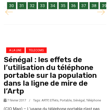
...
30
31
32
33
34
35
36
37
38
39
A LA UNE
TELECOMS
Sénégal : les effets de
l’utilisation du téléphone
portable sur la population
dans la ligne de mire de
l’Artp
7 février 2017
/
Tags:
ARTP
,
Effets
,
Portable
,
Sénégal
,
Téléphone
(CIO Mag) – L’usage du téléphone portable n’est pas