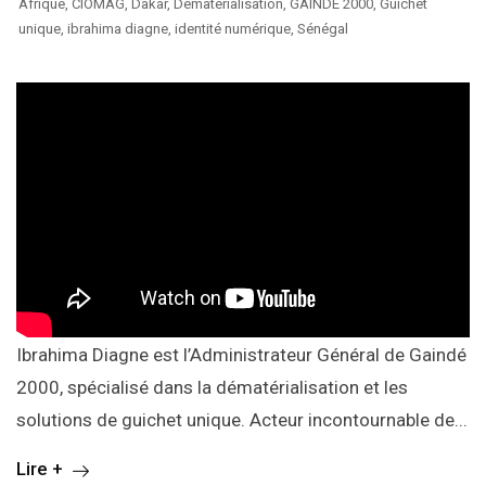
Afrique
,
CIOMAG
,
Dakar
,
Dématérialisation
,
GAINDE 2000
,
Guichet
unique
,
ibrahima diagne
,
identité numérique
,
Sénégal
Ibrahima Diagne est l’Administrateur Général de Gaindé
2000, spécialisé dans la dématérialisation et les
solutions de guichet unique. Acteur incontournable de...
Lire +