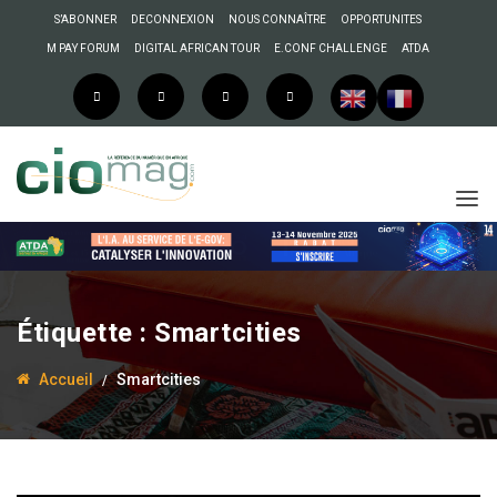
S’ABONNER
DECONNEXION
NOUS CONNAÎTRE
OPPORTUNITES
M PAY FORUM
DIGITAL AFRICAN TOUR
E.CONF CHALLENGE
ATDA
Étiquette :
Smartcities
Accueil
Smartcities