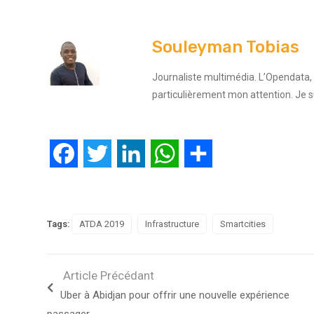
Souleyman Tobias
Journaliste multimédia. L’Opendata, l
particulièrement mon attention. Je 
Facebook
Twitter
LinkedIn
WhatsApp
Partager
Tags:
ATDA 2019
Infrastructure
Smartcities
Article Précédant
Uber à Abidjan pour offrir une nouvelle expérience
passager