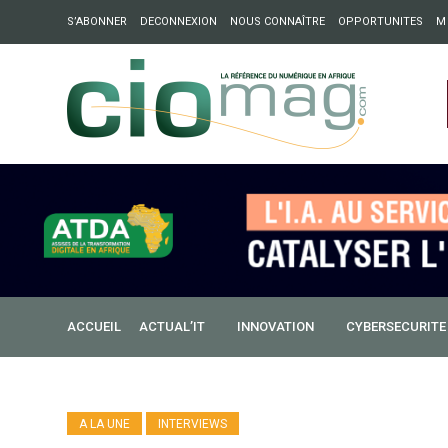
S’ABONNER
DECONNEXION
NOUS CONNAÎTRE
OPPORTUNITES
M
ation : Partech Shaker lance Chapter54 pour créer des ponts 
ique
ACCUEIL
ACTUAL’IT
INNOVATION
CYBERSECURITE
A LA UNE
INTERVIEWS