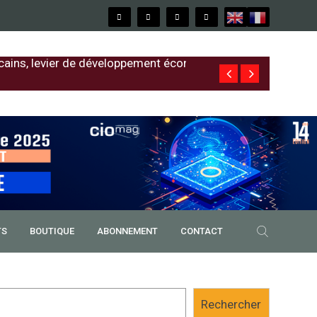
cains, levier de développement économique
Free au Sénég
TS
BOUTIQUE
ABONNEMENT
CONTACT
Rechercher