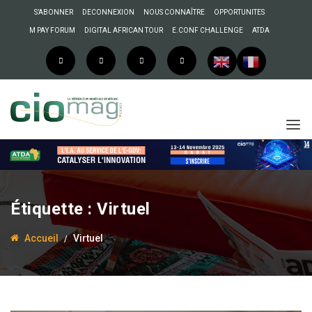
S’ABONNER
DECONNEXION
NOUS CONNAÎTRE
OPPORTUNITES
M PAY FORUM
DIGITAL AFRICAN TOUR
E.CONF CHALLENGE
ATDA
Étiquette :
Virtuel
Accueil
Virtuel