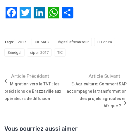
Facebook
Twitter
LinkedIn
WhatsApp
Partager
Tags:
2017
CIOMAG
digital african tour
IT Forum
Sénégal
sipen 2017
TIC
Article Précédant
Article Suivant
Migration vers la TNT : les
E-Agriculture: Comment SAP
précisions de Brazzaville aux
accompagne la transformation
opérateurs de diffusion
des projets agricoles en
Afrique ?
Vous pourriez aussi aimer