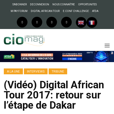
S’ABONNER
DECONNEXION
NOUS CONNAÎTRE
OPPORTUNITES
M PAY FORUM
DIGITAL AFRICAN TOUR
E.CONF CHALLENGE
ATDA
A LA UNE
INTERVIEWS
TRIBUNE
(Vidéo) Digital African
Tour 2017: retour sur
l’étape de Dakar