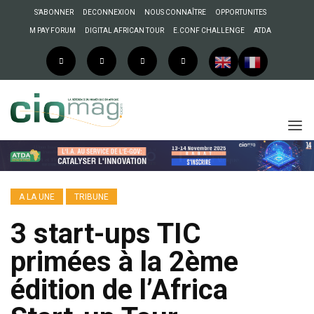
S’ABONNER
DECONNEXION
NOUS CONNAÎTRE
OPPORTUNITES
M PAY FORUM
DIGITAL AFRICAN TOUR
E.CONF CHALLENGE
ATDA
A LA UNE
TRIBUNE
3 start-ups TIC
primées à la 2ème
édition de l’Africa