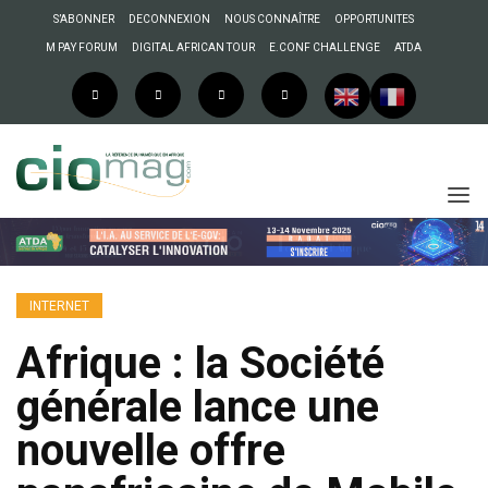
S’ABONNER
DECONNEXION
NOUS CONNAÎTRE
OPPORTUNITES
M PAY FORUM
DIGITAL AFRICAN TOUR
E.CONF CHALLENGE
ATDA
INTERNET
Afrique : la Société
générale lance une
nouvelle offre