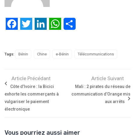
Facebook
Twitter
LinkedIn
WhatsApp
Partager
Tags:
Bénin
Chine
e-Bénin
Télécommunications
Article Précédant
Article Suivant
Côte d’Ivoire : la Bicici
Mali : 2 pirates du réseau de
exhorte les commerçants à
communication d’Orange mis
vulgariser le paiement
aux arrêts
électronique
Vous pourriez aussi aimer