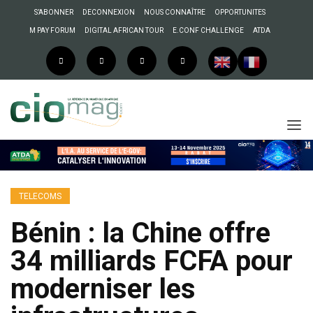
S’ABONNER
DECONNEXION
NOUS CONNAÎTRE
OPPORTUNITES
M PAY FORUM
DIGITAL AFRICAN TOUR
E.CONF CHALLENGE
ATDA
TELECOMS
Bénin : la Chine offre
34 milliards FCFA pour
moderniser les